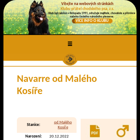
Vítejte na webových stránkách
Klubu přátel chodského psa, z.s.
Klub byl založen v listopadu 1991, sdružuje majitele, chovatele a příznivce
našeho českého národního plemene.
VÍCE INFO O KLUBU
≡
Navarre od Malého
Kosíře
od Malého
Stanice:
Kosíře
Narození:
20.12.2022