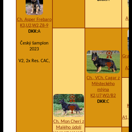
A1
Ch. Asper Frebaro
K3,U2,W2,Z8-9
DKK:
A
Český šampion
2023
Gran
V2, 2x Res. CAC,
A2,
Ch., VCh. Cagar z
Městeckého
mlýna
K2,U7,W2/B2
DKK:
C
Ko
A1,I
Ch. Mon Cheri z
Malého údolí