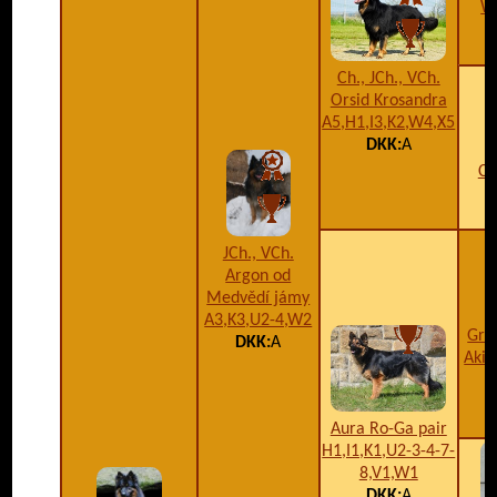
Wo
Ch., JCh., VCh.
Orsid Krosandra
A5,H1,I3,K2,W4,X5
DKK:
A
Ch
A
JCh., VCh.
Argon od
Medvědí jámy
A3,K3,U2-4,W2
Gran
DKK:
A
Aki
Aura Ro-Ga pair
H1,I1,K1,U2-3-4-7-
8,V1,W1
DKK:
A