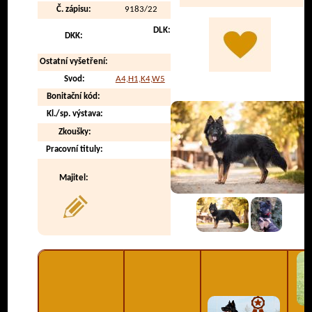
Č. zápisu:
9183/22
DLK:
DKK:
Ostatní vyšetření:
Svod:
A4,H1,K4,W5
Bonitační kód:
Kl./sp. výstava:
Zkoušky:
Pracovní tituly:
Majitel: