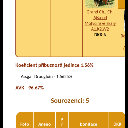
Grand Ch., Ch.
Ajša od
Motyčínské skály
A1,K2,W2
DKK:
A
Bet
A1
Koeficient příbuznosti jedince 1.56%
Assgar Draugluin - 1.5625%
AVK - 96.67%
Sourozenci: 5
p
Foto
Jméno
/
bonitace
DKK