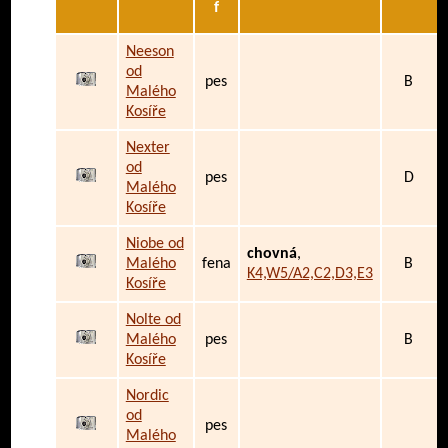
f
Neeson
od
pes
B
Malého
Kosíře
Nexter
od
pes
D
Malého
Kosíře
Niobe od
chovná
,
Malého
fena
B
K4,W5/A2,C2,D3,E3
Kosíře
Nolte od
Malého
pes
B
Kosíře
Nordic
od
pes
Malého