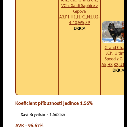
JCh., Ch., Grand Ch.,
VCh. Xaidi Saphire z
Gipova
A3,F1,H1,I1,K1,N1,U2-
4-10,W5,Z9
DKK:
A
Grand Ch., C
JCh. Ultima
Speed z Gip
A5,H3,K2,U1,
DKK:
A
Koeficient příbuznosti jedince 1.56%
Xavi Bryvilsár - 1.5625%
AVK - 96.67%