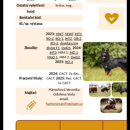
Ostatní vyšetření:
Srdce: neg.,
Svod:
Bonitační kód:
Kl./sp. výstava:
2023:
HWT
,
NHAT
,
IHT1
,
RO-Z
,
RO-1
,
IHT2
,
OB-Z
,
RO-2
,
dogdancing
Zkoušky:
divize F1
,
DwD1
,
2024:
IHT3
, HtM 1,
MD 1
,
MoD 1
, HtM 2,
DwD2
,
2025:
RO-3
2024:
CACT, 2x Res.
Pracovní tituly:
CACT,
2025:
Res. CACT,
5x CACT
Hámoňová Veronika
Majitel:
Odolena Voda
email:
hamonovav@seznam.cz