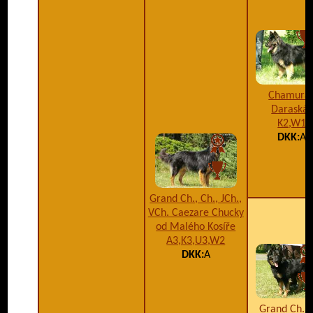
Chamura
Daraskár
K2,W1
DKK:
A
Grand Ch., Ch., JCh.,
VCh. Caezare Chucky
od Malého Kosíře
A3,K3,U3,W2
DKK:
A
Grand Ch., 