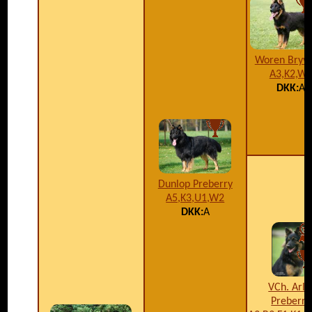
Woren Bryvi
A3,K2,W
DKK:
A
Dunlop Preberry
A5,K3,U1,W2
DKK:
A
VCh. Arli
Preberry