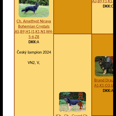
A3,B9,F1,K1,
DKK:
C
Ch. Amethyst Niraya
Bohemian Crystals
A5,B9,H1,I1,K1,N1,W4-
5-6,Z8
DKK:
A
Český šampion 2024
VN2, V,
Brand Draug
A1,K1,O3,U
DKK:
A