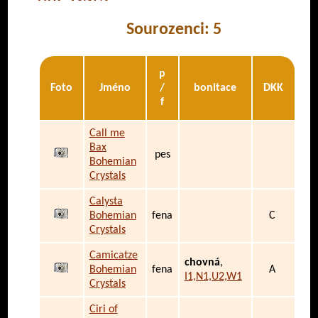
Sourozenci: 5
p
Foto
Jméno
/
bonitace
DKK
f
Call me
Bax
pes
Bohemian
Crystals
Calysta
Bohemian
fena
C
Crystals
Camicatze
chovná
,
Bohemian
fena
A
I1,N1,U2,W1
Crystals
Ciri of