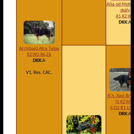
Ajša od Motyč
skály
A1,K2,W
DKK:
A
Archibald Atra Talpa
K2,W2,X6,Z6
DKK:
A
V1, Res. CAC,
JCh. Xavi Bryv
I1,K2,M1
4,O2,R1,U1
DKK:
A