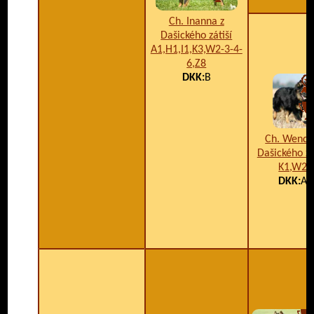
Ch. Inanna z
Dašického zátiší
A1,H1,I1,K3,W2-3-4-
6,Z8
DKK:
B
Ch. Wendy
Dašického zá
K1,W2
DKK:
A