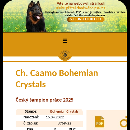
Vítejte na webových stránkách
Klubu přátel chodského psa, z.s.
Klub byl založen v listopadu 1991, sdružuje majitele, chovatele a příznivce
našeho českého národního plemene.
VÍCE INFO O KLUBU
≡
Ch. Caamo Bohemian
Crystals
Český šampion práce 2025
Stanice:
Bohemian Crystals
Narození:
15.04.2022
Č. zápisu:
8769/22
DKK:
B
DLK: