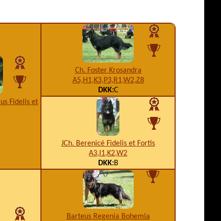
Ch. Foster Krosandra
A5,H1,K3,P3,R1,W2,Z8
DKK:
C
us Fidelis et
JCh. Berenicé Fidelis et Fortis
A3,I1,K2,W2
DKK:
B
Barteus Regenia Bohemia