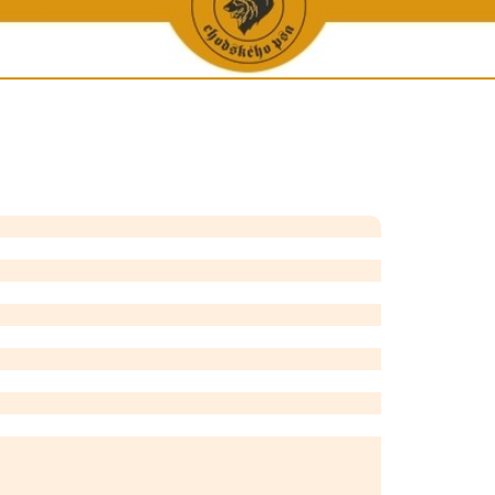
ene a chovu
Vystavené KL
Galerie úspěšných - Krása a výkon
Ostat
ha
Výpočet příbuznosti
Galerie úspěšných - Krása
Zpráv
tí
Chovatelské stanice
Galerie úspěšných - Výkon
Chodský p
 péče
Chovní jedinci
Výko
iích
Podmínky uchovnění
Zkoušky do 
ea
Opatření v chovu
í kluby
Podmínky uchovnění pro zahr. majitele CHP
Zápisní řád
Bonitační řád
Chovatelské akce
Statistiky
Formuláře ke stažení