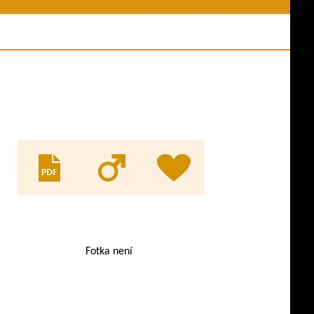
ní akce
Jména psů v databázi
y z akcí
Odkazy
es ve výkonu
Evidence KL
ny psů
pracovní třídy
Fotka není