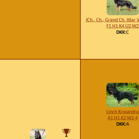
JCh., Ch., Grand Ch. Ištar 
F1,H1,K4,U2,W2
DKK:
C
Linch Krosandra
A1,H1,K2,W2-4
DKK:
A