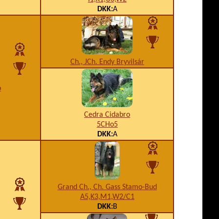
DKK:
A
Ch., JCh. Endy Bryvilsár
o
Cedra Cidabro
5CHo5
DKK:
A
Grand Ch., Ch. Gass Stamo-Bud
A5,K3,M1,W2/C1
DKK:
B