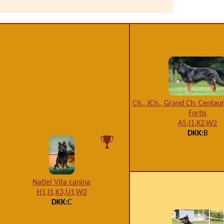
Ch., JCh., Grand Ch. Centaur
Fortis
A5,I1,K2,W2
DKK:
B
Natiel Vita canina
H1,I1,K3,U1,W2
DKK:
C