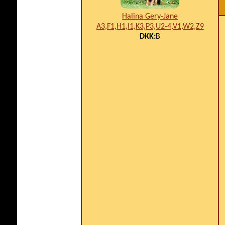
Halina Gery-Jane
A3,F1,H1,I1,K3,P3,U2-4,V1,W2,Z9
DKK:
B