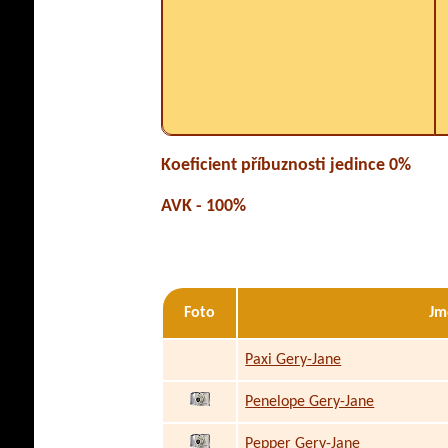
Koeficient příbuznosti jedince 0%
AVK - 100%
Foto
Jm
Paxi Gery-Jane
Penelope Gery-Jane
Pepper Gery-Jane