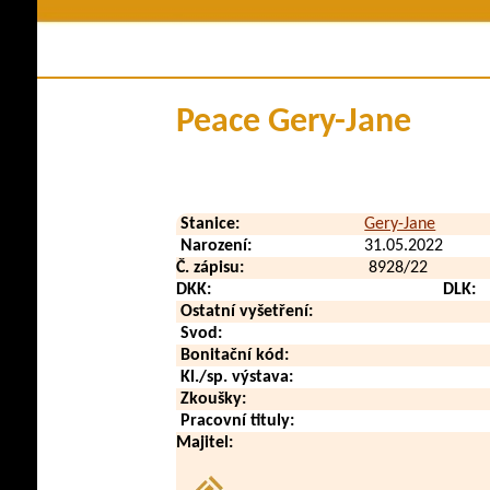
Členství v klubu
Historie plem
Stanovy a řády
Pova
Kontakty
Využi
Peace Gery-Jane
Klubové zpravodaje
Zdraví a
Soubory ke stažení
V méd
Přehled poplatků
Vid
Stanice:
Gery-Jane
Zahraničn
Narození:
31.05.2022
Č. zápisu:
8928/22
DKK:
DLK:
Ostatní vyšetření:
Svod:
Bonitační kód:
Kl./sp. výstava:
Zkoušky:
Pracovní tituly:
Majitel: