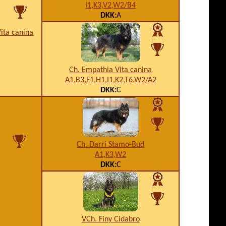
I1,K3,V2,W2/B4
DKK:
A
Vita canina
Ch. Empathia Vita canina
A1,B3,F1,H1,I1,K2,T6,W2/A2
DKK:
C
Ch. Darri Stamo-Bud
A1,K3,W2
DKK:
C
VCh. Finy Cidabro