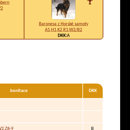
obern
W2
Baronesa z Horské samoty
A1,H1,K2,R1,W2/B2
DKK:
A
bonitace
DKK
W2,Z8-9
B