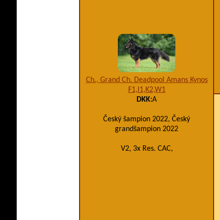
Ch., Grand Ch. Deadpool Amans Kynos
F1,I1,K2,W1
DKK:
A
Český šampion 2022, Český
grandšampion 2022
V2, 3x Res. CAC,