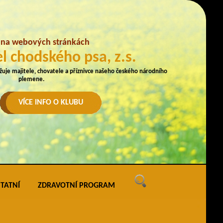
e na webových stránkách
l chodského psa, z.s.
užuje majitele, chovatele a příznivce našeho českého národního
plemene.
VÍCE INFO O KLUBU
TATNÍ
ZDRAVOTNÍ PROGRAM
ných
vé akce
ak uveřejňovat na webu