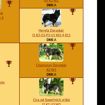
A5,K2,W2
DKK:
A
ne
2-4
Hereta Daraskár
I1,K3,O3,P3,U1,W2-4,X11
DKK:
A
Chamuray Daraskár
K2,W1
DKK:
A
ůrky
Cira od Sopečných vršků
I1,K1,U3,W2