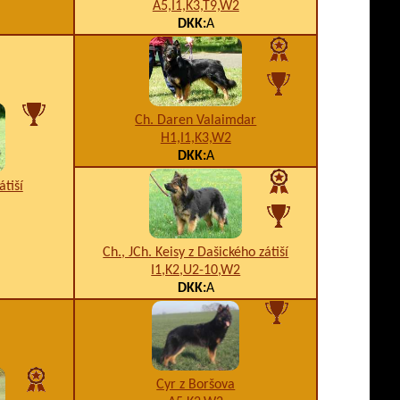
A5,I1,K3,T9,W2
DKK:
A
Ch. Daren Valaimdar
H1,I1,K3,W2
DKK:
A
átiší
Ch., JCh. Keisy z Dašického zátiší
I1,K2,U2-10,W2
DKK:
A
Cyr z Boršova