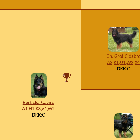
Ch. Grot Cidabr
A3,K1,U1,W2,X4
DKK:
C
Bertička Gaviro
A1,H1,K3,V1,W2
DKK:
C