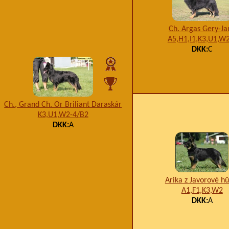
Ch. Argas Gery-Ja
A5,H1,I1,K3,U1,W
DKK:
C
Ch., Grand Ch. Or Briliant Daraskár
K3,U1,W2-4/B2
DKK:
A
Arika z Javorové h
A1,F1,K3,W2
DKK:
A