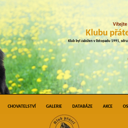
Vítejt
Klubu přáte
Klub byl založen v listopadu 1991, sdr
CHOVATELSTVÍ
GALERIE
DATABÁZE
AKCE
OS
plemene
Přehled vrhů
Podmínky pro vkládání do galerie úspěš
Klubo
J