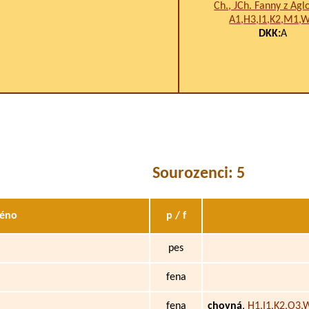
Ch., JCh. Fanny z Agl
A1,H3,I1,K2,M1,
DKK:
A
Sourozenci: 5
éno
p / f
pes
fena
fena
chovná
,
H1,I1,K2,O3,