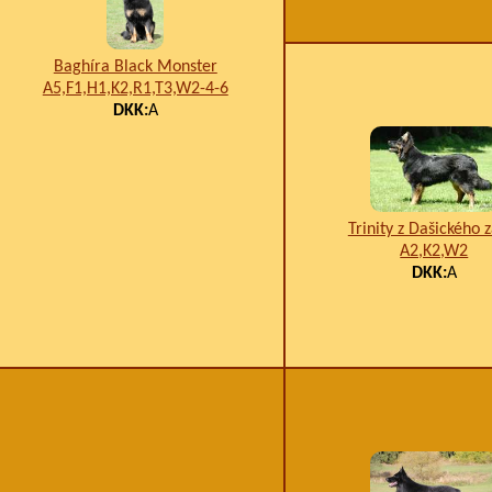
Baghíra Black Monster
A5,F1,H1,K2,R1,T3,W2-4-6
DKK:
A
Trinity z Dašického z
A2,K2,W2
DKK:
A