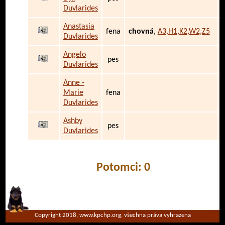
Duvlarides
Anastasia
fena
chovná
,
A3,H1,K2,W2,Z5
Duvlarides
Angelo
pes
Duvlarides
Anne -
Marie
fena
Duvlarides
Ashby
pes
Duvlarides
Potomci: 0
Copyright 2018, www.kpchp.org, všechna práva vyhrazena