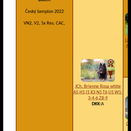
DKK:
A
Český šampion 2022
VN2, V2, 5x Res. CAC,
Li
A1
JCh. Brienne Rosa white
A5,H1,I1,K3,N1,T6,U1,W1-
3-4-6,Z8-9
DKK:
A
Gr
V