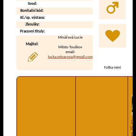
Svod:
Bonitační kód:
Kl./sp. výstava:
Zkoušky:
Pracovní tituly:
Minářová Lucie
Majitel:
Město Touškov
email:
lucka.minarova@gmail.com
Fotka není
Gr
VCh
Sp