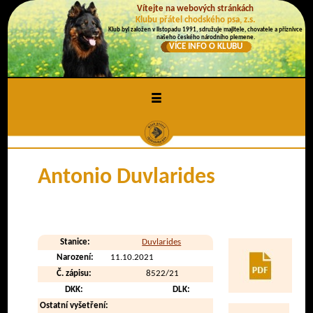
Vítejte na webových stránkách
Klubu přátel chodského psa, z.s.
Klub byl založen v listopadu 1991, sdružuje majitele, chovatele a příznivce
našeho českého národního plemene.
VÍCE INFO O KLUBU
≡
Antonio Duvlarides
Stanice:
Duvlarides
Narození:
11.10.2021
Č. zápisu:
8522/21
DKK:
DLK:
Ostatní vyšetření: