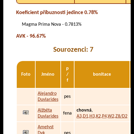
Koeficient příbuznosti jedince 0.78%
Magma Prima Nova - 0.7813%
AVK - 96.67%
Sourozenci: 7
p
Foto
Jméno
/
bonitace
f
Alejandro
pes
Duvlarides
Alžběta
chovná
,
fena
Duvlarides
A3,D1,H3,K2,P4,W2,Z8/D2
Ametyst
Dyk
pes