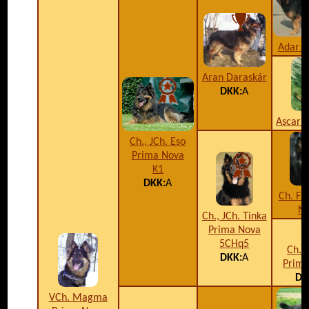
Adar 
Aran Daraskár
DKK:
A
Ascari
Ch., JCh. Eso
Prima Nova
K1
DKK:
A
Ch. Fa
N
Ch., JCh. Tinka
Prima Nova
5CHq5
Ch. 
DKK:
A
Prim
DK
VCh. Magma