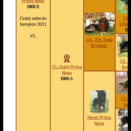
Prima Nova
DKK:
B
Ch. 
Český veterán
Chods
šampion 2011
DK
V2,
Ch., JCh. Endy
Bryvilsár
Ch. B
Ch. Quini Prima
Byli
Nova
DKK:
A
Ch. 
San
Henni Prima
Nova