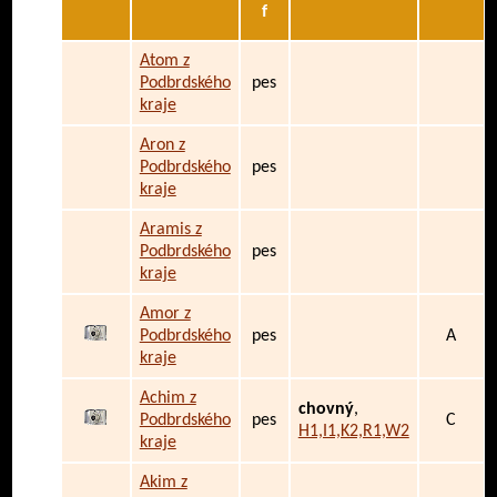
f
Atom z
Podbrdského
pes
kraje
Aron z
Podbrdského
pes
kraje
Aramis z
Podbrdského
pes
kraje
Amor z
Podbrdského
pes
A
kraje
Achim z
chovný
,
Podbrdského
pes
C
H1,I1,K2,R1,W2
kraje
Akim z