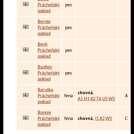
Prácheňský
pes
poklad
Bernie
Prácheňský
pes
poklad
Benji
Prácheňský
pes
poklad
Bastien
Prácheňský
pes
poklad
Baruška
chovná
,
Prácheňský
fena
A
A1,H1,K2,T6,U5,W5
poklad
Bonnie
Prácheňský
fena
chovná
,
I1,K2,W5
C
poklad