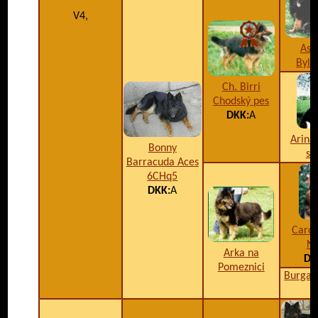
V4,
Asa
Byli
Ch. Birri
Chodský pes
DKK:
A
Arina
Bonny
st
Barracuda Aces
6CHq5
DKK:
A
Caro
N
Arka na
DK
Pomeznici
Burga 
p