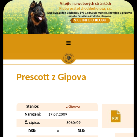
Vítejte na webových stránkách
Klubu přátel chodského psa, z.s.
Klub byl založen v listopadu 1991, sdružuje majitele, chovatele a příznivce
našeho českého národního plemene.
VÍCE INFO O KLUBU
≡
Prescott z Gipova
Stanice:
z Gipova
Narození:
17.07.2009
Č. zápisu:
3060/09
DKK:
A
DLK: