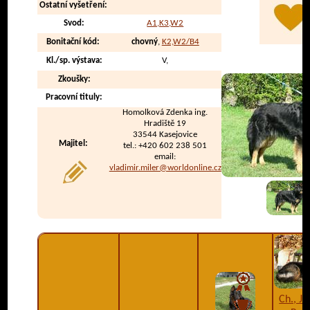
Ostatní vyšetření:
Svod:
A1,K3,W2
Bonitační kód:
chovný
,
K2,W2/B4
Kl./sp. výstava:
V,
Zkoušky:
Pracovní tituly:
Homolková Zdenka ing.
Hradiště 19
33544 Kasejovice
Majitel:
tel.: +420 602 238 501
email:
vladimir.miler@worldonline.cz
Ch., J