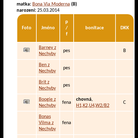
matka:
Bona Via Moderna
(B)
narození:
25.03.2014
p
Foto
Jméno
/
bonitace
DKK
f
Barney z
pes
B
Nechyby
Ben z
pes
Nechyby
Brit z
pes
Nechyby
Boogie z
chovná
,
fena
C
Nechyby
H1,K2,U4,W2/B2
Bonas
Vilma z
fena
Nechyby