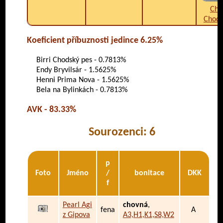
Ch.
Chods
Koeficient příbuznosti jedince 6.25%
Birri Chodský pes - 0.7813%
Endy Bryvilsár - 1.5625%
Henni Prima Nova - 1.5625%
Bela na Bylinkách - 0.7813%
AVK - 83.33%
Sourozenci: 6
p
Foto
Jméno
/
bonitace
DKK
f
Pearl Agi
chovná
,
fena
A
z Gipova
A3,H1,K1,S8,W2