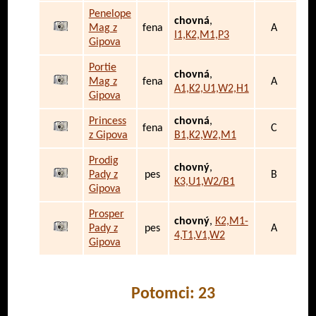
Penelope
chovná
,
Mag z
fena
A
I1,K2,M1,P3
Gipova
Portie
chovná
,
Mag z
fena
A
A1,K2,U1,W2,H1
Gipova
Princess
chovná
,
fena
C
z Gipova
B1,K2,W2,M1
Prodig
chovný
,
Pady z
pes
B
K3,U1,W2/B1
Gipova
Prosper
chovný
,
K2,M1-
Pady z
pes
A
4,T1,V1,W2
Gipova
Potomci: 23