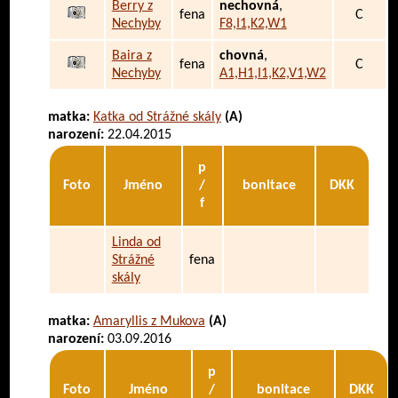
Berry z
nechovná
,
fena
C
Nechyby
F8,I1,K2,W1
Baira z
chovná
,
fena
C
Nechyby
A1,H1,I1,K2,V1,W2
matka:
Katka od Strážné skály
(A)
narození:
22.04.2015
p
Foto
Jméno
/
bonitace
DKK
f
Linda od
Strážné
fena
skály
matka:
Amaryllis z Mukova
(A)
narození:
03.09.2016
p
Foto
Jméno
/
bonitace
DKK