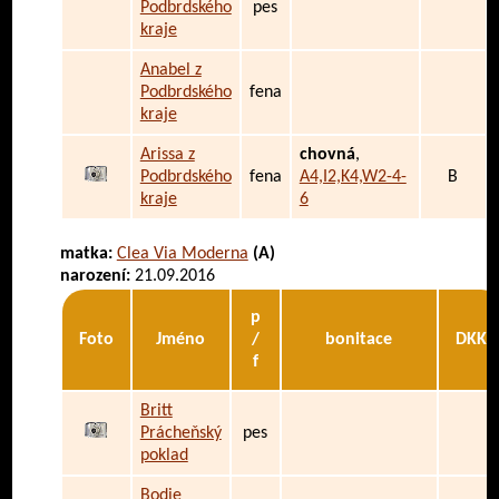
Podbrdského
pes
kraje
Anabel z
Podbrdského
fena
kraje
Arissa z
chovná
,
Podbrdského
fena
A4,I2,K4,W2-4-
B
kraje
6
matka:
Clea Via Moderna
(A)
narození:
21.09.2016
p
Foto
Jméno
/
bonitace
DKK
f
Britt
Prácheňský
pes
poklad
Bodie