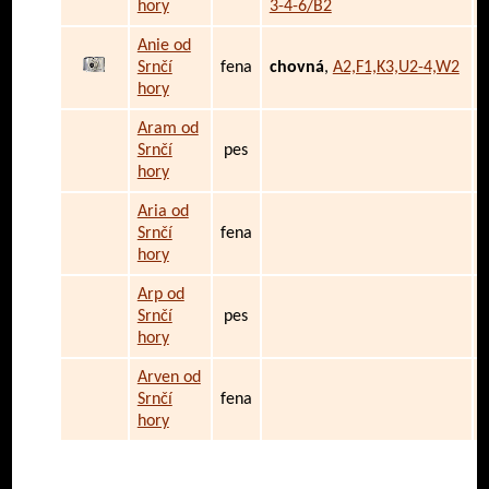
hory
3-4-6/B2
Anie od
Srnčí
fena
chovná
,
A2,F1,K3,U2-4,W2
hory
Aram od
Srnčí
pes
hory
Aria od
Srnčí
fena
hory
Arp od
Srnčí
pes
hory
Arven od
Srnčí
fena
hory