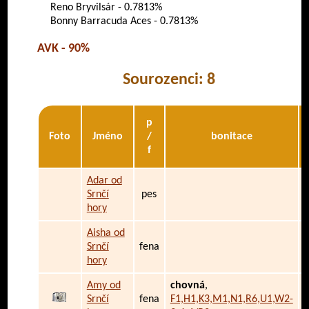
Reno Bryvilsár - 0.7813%
Bonny Barracuda Aces - 0.7813%
AVK - 90%
Sourozenci: 8
p
Foto
Jméno
/
bonitace
f
Adar od
Srnčí
pes
hory
Aisha od
Srnčí
fena
hory
Amy od
chovná
,
Srnčí
fena
F1,H1,K3,M1,N1,R6,U1,W2-