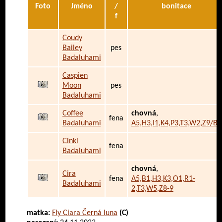
Foto
Jméno
/
bonitace
f
Coudy
Bailey
pes
Badaluhami
Caspien
Moon
pes
Badaluhami
Coffee
chovná
,
fena
Badaluhami
A5,H3,I1,K4,P3,T3,W2,Z9/B2
Cinki
fena
Badaluhami
chovná
,
Cira
fena
A5,B1,H3,K3,O1,R1-
Badaluhami
2,T3,W5,Z8-9
matka:
Fly Ciara Černá luna
(C)