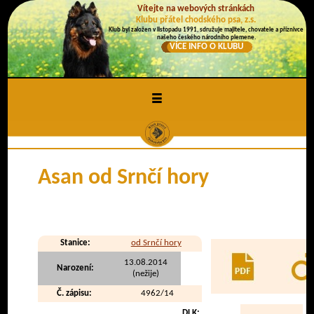
Vítejte na webových stránkách
Klubu přátel chodského psa, z.s.
Klub byl založen v listopadu 1991, sdružuje majitele, chovatele a příznivce
našeho českého národního plemene.
VÍCE INFO O KLUBU
≡
Asan od Srnčí hory
Stanice:
od Srnčí hory
13.08.2014
Narození:
(nežije)
Č. zápisu:
4962/14
DLK: