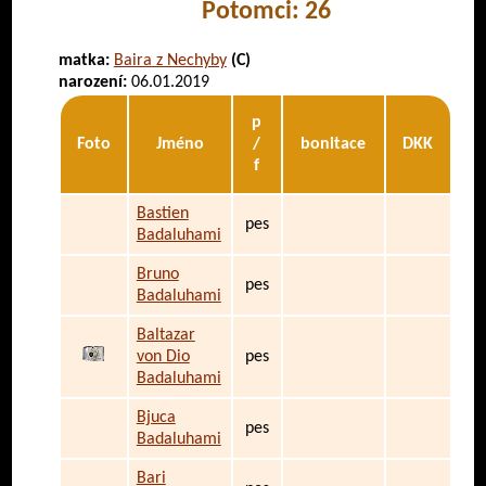
Potomci: 26
matka:
Baira z Nechyby
(C)
narození:
06.01.2019
p
Foto
Jméno
/
bonitace
DKK
f
Bastien
pes
Badaluhami
Bruno
pes
Badaluhami
Baltazar
von Dio
pes
Badaluhami
Bjuca
pes
Badaluhami
Bari