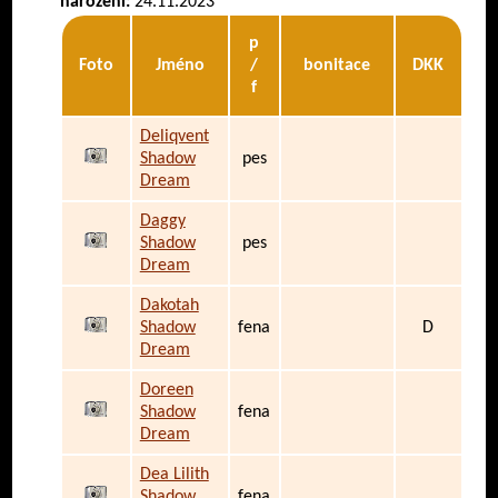
narození:
24.11.2023
p
Foto
Jméno
/
bonitace
DKK
f
Deliqvent
Shadow
pes
Dream
Daggy
Shadow
pes
Dream
Dakotah
Shadow
fena
D
Dream
Doreen
Shadow
fena
Dream
Dea Lilith
Shadow
fena