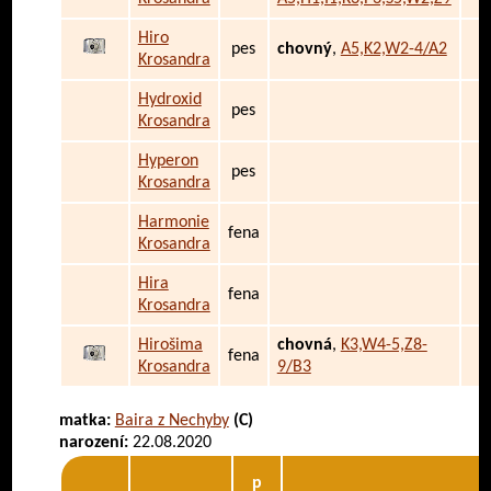
Hiro
pes
chovný
,
A5,K2,W2-4/A2
Krosandra
Hydroxid
pes
Krosandra
Hyperon
pes
Krosandra
Harmonie
fena
Krosandra
Hira
fena
Krosandra
Hirošima
chovná
,
K3,W4-5,Z8-
fena
Krosandra
9/B3
matka:
Baira z Nechyby
(C)
narození:
22.08.2020
p