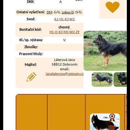
DKK:
A
Ostatní vyšetření:
DM
: G/G,
Lokus D
: D/D,
Svod:
A1,H1,K3,W2
chovný
,
Bonitační kód:
H1,I1,K3,M1,W2,Z9
Kl./sp. výstava:
V,
Zkoušky:
Pracovní tituly:
Láterová Jana
58812 Dobronín
Majitel:
email:
janalaterova@seznam.cz
Da