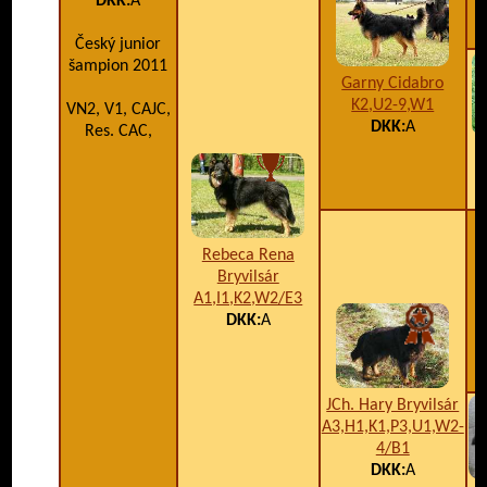
DKK:
A
C
Český junior
šampion 2011
Garny Cidabro
K2,U2-9,W1
VN2, V1, CAJC,
DKK:
A
Res. CAC,
C
Rebeca Rena
Bryvilsár
A1,I1,K2,W2/E3
DKK:
A
JCh. Hary Bryvilsár
A3,H1,K1,P3,U1,W2-
4/B1
DKK:
A