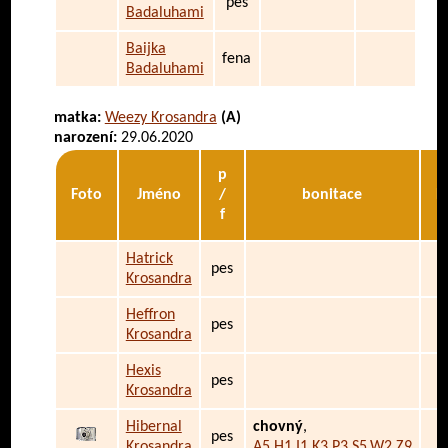
pes
Badaluhami
Baijka
fena
Badaluhami
matka:
Weezy Krosandra
(A)
narození:
29.06.2020
p
Foto
Jméno
/
bonitace
D
f
Hatrick
pes
Krosandra
Heffron
pes
Krosandra
Hexis
pes
Krosandra
Hibernal
chovný
,
pes
Krosandra
A5,H1,I1,K3,P3,S5,W2,Z9