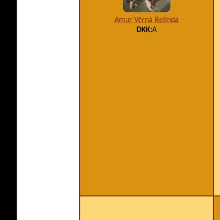
Amur Věrná Belinda
DKK:
A