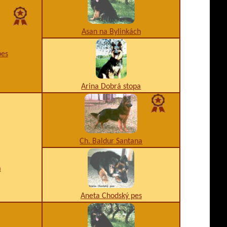
Asan na Bylinkách
pes
Arina Dobrá stopa
Ch. Baldur Santana
a
Aneta Chodský pes