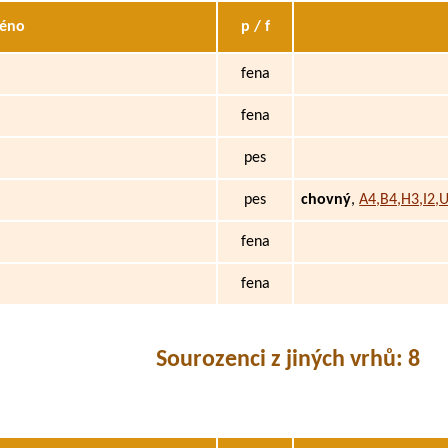
éno
p / f
fena
fena
pes
pes
chovný
,
A4,B4,H3,I2,
fena
fena
Sourozenci z jiných vrhů: 8