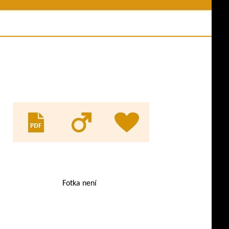
ní akce
Jména psů v databázi
y z akcí
Odkazy
es ve výkonu
Evidence KL
ny psů
pracovní třídy
Fotka není