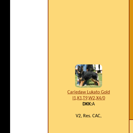
Cariedaw Lukato Gold
I1,K1,T9,W2,X4/0
DKK:
A
V2, Res. CAC,