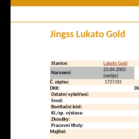
Členství v klubu
Historie plem
Stanovy a řády
Pova
Kontakty
Využi
Jingss Lukato Gold
Klubové zpravodaje
Zdraví a
Soubory ke stažení
V méd
Přehled poplatků
Vid
Stanice:
Lukato Gold
Zahraničn
23.04.2003
Narození:
(nežije)
Č. zápisu:
1727/03
DKK:
D
Ostatní vyšetření:
Svod:
Bonitační kód:
Kl./sp. výstava:
Zkoušky:
Pracovní tituly:
Majitel: