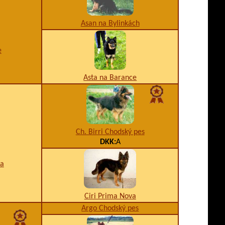
Asan na Bylinkách
e
Asta na Barance
Ch. Birri Chodský pes
DKK:
A
va
Ciri Prima Nova
Argo Chodský pes