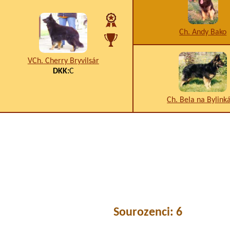
Ch. Andy Bako
VCh. Cherry Bryvilsár
DKK:
C
Ch. Bela na Bylink
Sourozenci: 6