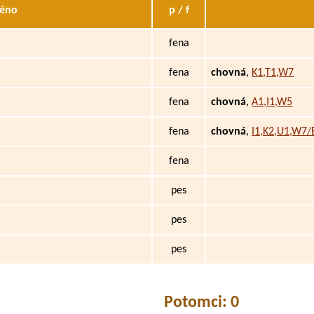
éno
p / f
fena
fena
chovná
,
K1,T1,W7
fena
chovná
,
A1,I1,W5
fena
chovná
,
I1,K2,U1,W7/
fena
pes
pes
pes
Potomci: 0