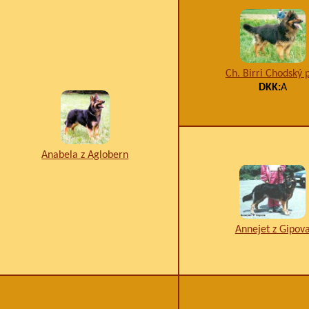
Ch. Birri Chodský 
DKK:
A
Anabela z Aglobern
Annejet z Gipov