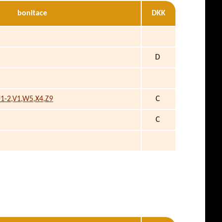
bonitace
DKK
D
U1-2,V1,W5,X4,Z9
C
C