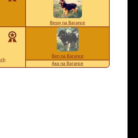
Bessy na Barance
Ben na Barance
ách
Axa na Barance