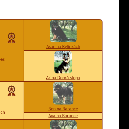
Asan na Bylinkách
pes
Arina Dobrá stopa
Ben na Barance
ách
Axa na Barance