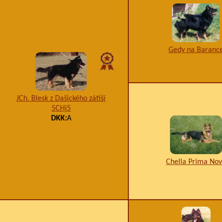
Gedy na Baranc
JCh. Blesk z Dašického zátiší
5CHj5
DKK:
A
Chella Prima No