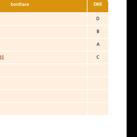
bonitace
DKK
D
B
A
B5
C