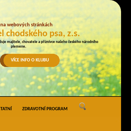
e na webových stránkách
l chodského psa, z.s.
užuje majitele, chovatele a příznivce našeho českého národního
plemene.
VÍCE INFO O KLUBU
TATNÍ
ZDRAVOTNÍ PROGRAM
ných
vé akce
ak uveřejňovat na webu