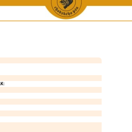
ene a chovu
Vystavené KL
Galerie úspěšných - Krása a výkon
Ostat
ha
Výpočet příbuznosti
Galerie úspěšných - Krása
Zpráv
tí
Chovatelské stanice
Galerie úspěšných - Výkon
Chodský p
 péče
Chovní jedinci
Výko
iích
Podmínky uchovnění
Zkoušky do 
ea
Opatření v chovu
í kluby
Podmínky uchovnění pro zahr. majitele CHP
Zápisní řád
LK:
Bonitační řád
Chovatelské akce
Statistiky
Formuláře ke stažení