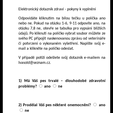
Elektronický dotazník zdraví - pokyny k vyplnění
Odpovídáte kliknutím na bílou tečku u políčka ano
nebo ne. Pokud na otázku 1-6, 9-11 odpovíte ano, na
otázku 7,8 ne, otevře se tabulka pro vypsání bližších
údajů. Po kliknutí na políčko vybrat soubor můžete ze
svého PC připojit naskenovanou zprávu od veterináře
či potvrzení o vykonaném vyšetření. Napište svůj e-
mail a klikněte na políčko odeslat.
V případě potíží odešlete svůj dotazník e-mailem na
Ivasold@seznam.cz.
1) Má Váš pes trvalé – dlouhodobé zdravotní
problémy?
ano
ne
2) Prodělal Váš pes některé onemocnění?
ano
ne