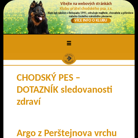
Vítejte na webových stránkách
Klubu přátel chodského psa, z.s.
Klub byl založen v listopadu 1991, sdružuje majitele, chovatele a příznivce
našeho českého národního plemene.
VÍCE INFO O KLUBU
≡
CHODSKÝ PES –
DOTAZNÍK sledovanosti
zdraví
Argo z Perštejnova vrchu