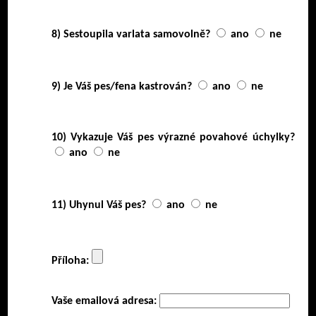
8) Sestoupila varlata samovolně?
ano
ne
9) Je Váš pes/fena kastrován?
ano
ne
10) Vykazuje Váš pes výrazné povahové úchylky?
ano
ne
11) Uhynul Váš pes?
ano
ne
Příloha:
Vaše emailová adresa: