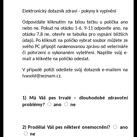
Elektronický dotazník zdraví - pokyny k vyplnění
Odpovídáte kliknutím na bílou tečku u políčka ano
nebo ne. Pokud na otázku 1-6, 9-11 odpovíte ano, na
otázku 7,8 ne, otevře se tabulka pro vypsání bližších
údajů. Po kliknutí na políčko vybrat soubor můžete ze
svého PC připojit naskenovanou zprávu od veterináře
či potvrzení o vykonaném vyšetření. Napište svůj e-
mail a klikněte na políčko odeslat.
V případě potíží odešlete svůj dotazník e-mailem na
Ivasold@seznam.cz.
1) Má Váš pes trvalé – dlouhodobé zdravotní
problémy?
ano
ne
2) Prodělal Váš pes některé onemocnění?
ano
ne