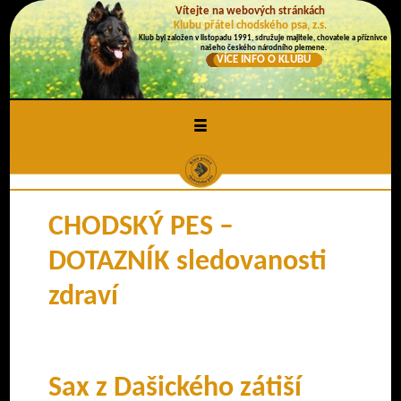
Vítejte na webových stránkách
Klubu přátel chodského psa, z.s.
Klub byl založen v listopadu 1991, sdružuje majitele, chovatele a příznivce
našeho českého národního plemene.
VÍCE INFO O KLUBU
≡
CHODSKÝ PES –
DOTAZNÍK sledovanosti
zdraví
Sax z Dašického zátiší