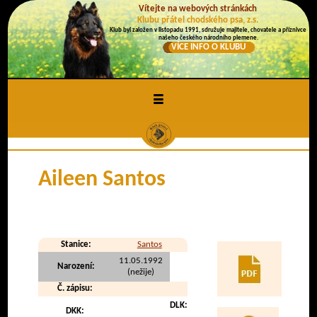
Vítejte na webových stránkách
Klubu přátel chodského psa, z.s.
Klub byl založen v listopadu 1991, sdružuje majitele, chovatele a příznivce
našeho českého národního plemene.
VÍCE INFO O KLUBU
≡
Aileen Santos
Stanice:
Santos
11.05.1992
Narození:
(nežije)
Č. zápisu:
DLK:
DKK: