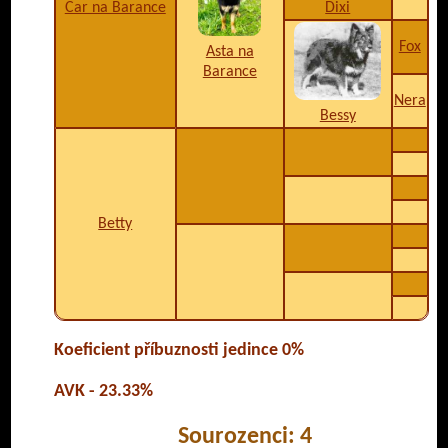
Car na Barance
Dixi
Fox
Asta na
Barance
Nera
Bessy
Betty
Koeficient příbuznosti jedince 0%
AVK - 23.33%
Sourozenci: 4