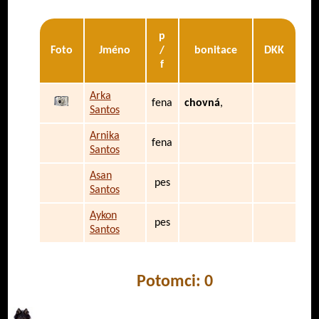
p
Foto
Jméno
/
bonitace
DKK
f
Arka
fena
chovná
,
Santos
Arnika
fena
Santos
Asan
pes
Santos
Aykon
pes
Santos
Potomci: 0