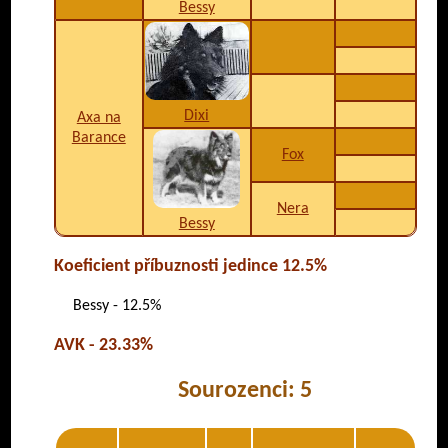
Bessy
Dixi
Axa na
Barance
Fox
Nera
Bessy
Koeficient příbuznosti jedince 12.5%
Bessy - 12.5%
AVK - 23.33%
Sourozenci: 5