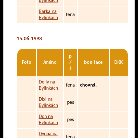
Bylinkách
Barka na
fena
Bylinkách
15.06.1993
p
Foto
Jméno
/
bonitace
DKK
f
Delly na
fena
chovná
,
Bylinkách
Dixi na
pes
Bylinkách
Don na
pes
Bylinkách
Dynna na
fena