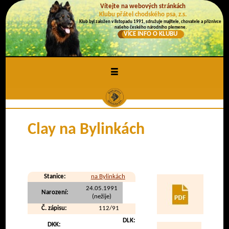
Vítejte na webových stránkách
Klubu přátel chodského psa, z.s.
Klub byl založen v listopadu 1991, sdružuje majitele, chovatele a příznivce
našeho českého národního plemene.
VÍCE INFO O KLUBU
≡
Clay na Bylinkách
Stanice:
na Bylinkách
24.05.1991
Narození:
(nežije)
Č. zápisu:
112/91
DLK:
DKK: