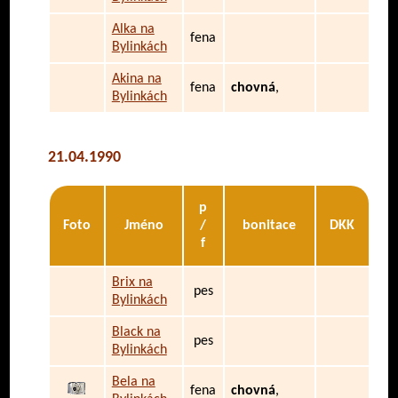
Alka na
fena
Bylinkách
Akina na
fena
chovná
,
Bylinkách
21.04.1990
p
Foto
Jméno
/
bonitace
DKK
f
Brix na
pes
Bylinkách
Black na
pes
Bylinkách
Bela na
fena
chovná
,