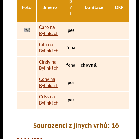
p
Foto
Jméno
/
bonitace
DKK
f
Caro na
pes
Bylinkách
Cilli na
fena
Bylinkách
Cindy na
fena
chovná
,
Bylinkách
Cony na
pes
Bylinkách
Criss na
pes
Bylinkách
Sourozenci z jiných vrhů: 16