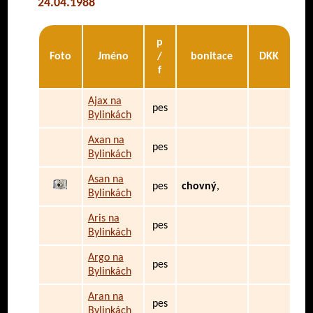
24.04.1988
p
Foto
Jméno
/
bonitace
DKK
f
Ajax na
pes
Bylinkách
Axan na
pes
Bylinkách
Asan na
pes
chovný
,
Bylinkách
Aris na
pes
Bylinkách
Argo na
pes
Bylinkách
Aran na
pes
Bylinkách