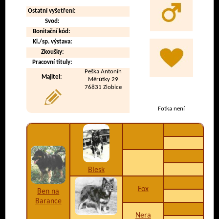
Ostatní vyšetření:
Svod:
Bonitační kód:
Kl./sp. výstava:
Zkoušky:
Pracovní tituly:
Peška Antonín
Majitel:
Měrůtky 29
76831 Zlobice
Fotka není
Blesk
Fox
Ben na
Barance
Nera