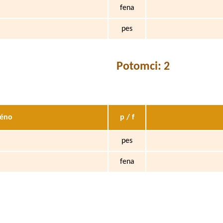
fena
pes
Potomci: 2
éno
p / f
pes
fena