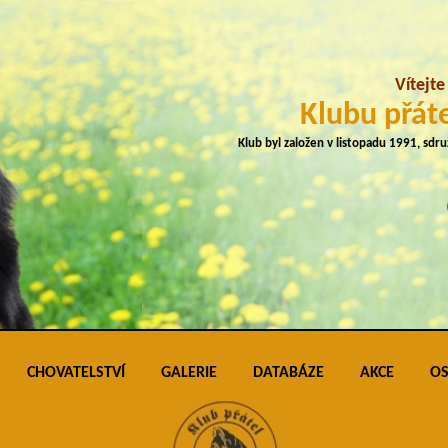
Vítejt
Klubu přáte
Klub byl založen v listopadu 1991, sdr
CHOVATELSTVÍ
GALERIE
DATABÁZE
AKCE
OS
plemene
Přehled vrhů
Podmínky pro vkládání do galerie úspěš
Klubo
J