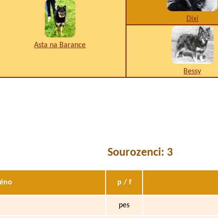
Dixi
Asta na Barance
Bessy
Sourozenci: 3
éno
p / f
pes