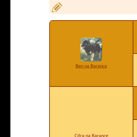
Ben na Barance
Citra na Barance