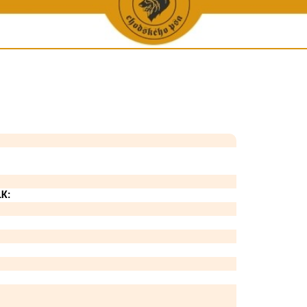
ene a chovu
Vystavené KL
Galerie úspěšných - Krása a výkon
Ostat
ha
Výpočet příbuznosti
Galerie úspěšných - Krása
Zpráv
tí
Chovatelské stanice
Galerie úspěšných - Výkon
Chodský p
 péče
Chovní jedinci
Výko
iích
Podmínky uchovnění
Zkoušky do 
ea
Opatření v chovu
í kluby
Podmínky uchovnění pro zahr. majitele CHP
Zápisní řád
LK:
Bonitační řád
Chovatelské akce
Statistiky
Formuláře ke stažení