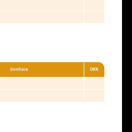
bonitace
DKK