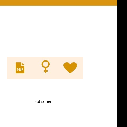
ní akce
Jména psů v databázi
y z akcí
Odkazy
es ve výkonu
Evidence KL
ny psů
pracovní třídy
Fotka není