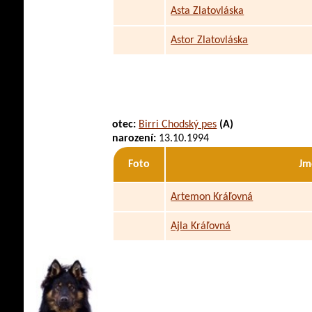
Asta Zlatovláska
Astor Zlatovláska
otec:
Birri Chodský pes
(A)
narození:
13.10.1994
Foto
Jm
Artemon Kráľovná
Ajla Kráľovná