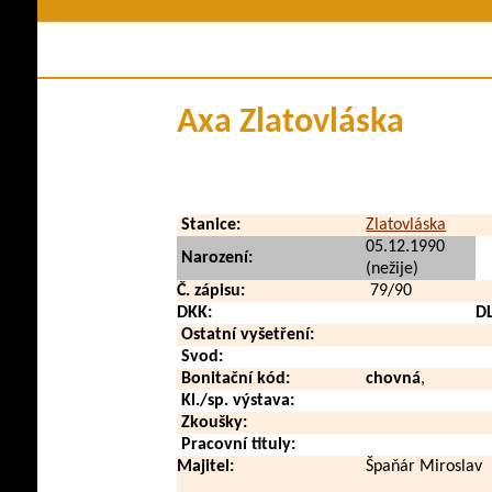
Členství v klubu
Historie plem
Stanovy a řády
Pova
Kontakty
Využi
Axa Zlatovláska
Klubové zpravodaje
Zdraví a
Soubory ke stažení
V méd
Přehled poplatků
Vid
Stanice:
Zlatovláska
Zahraničn
05.12.1990
Narození:
(nežije)
Č. zápisu:
79/90
DKK:
D
Ostatní vyšetření:
Svod:
Bonitační kód:
chovná
,
Kl./sp. výstava:
Zkoušky:
Pracovní tituly:
Majitel:
Špaňár Miroslav