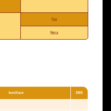
Fox
Nera
bonitace
DKK