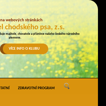
e na webových stránkách
l chodského psa, z.s.
užuje majitele, chovatele a příznivce našeho českého národního
plemene.
VÍCE INFO O KLUBU
TATNÍ
ZDRAVOTNÍ PROGRAM
ných
vé akce
ak uveřejňovat na webu