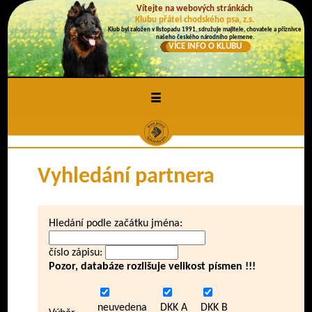
Vítejte na webových stránkách
Klubu přátel chodského psa, z.s.
Klub byl založen v listopadu 1991, sdružuje majitele, chovatele a příznivce
našeho českého národního plemene.
VÍCE INFO O KLUBU
≡
Vyhledání partnera
Hledání podle začátku jména:
číslo zápisu:
Pozor, databáze rozlišuje velikost písmen !!!
neuvedena
DKK A
DKK B