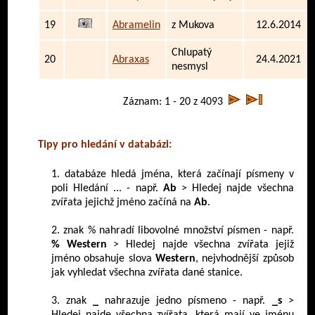
19
Abramelin
z Mukova
12.6.2014
Chlupatý
20
Abraxas
24.4.2021
nesmysl
Záznam: 1 - 20 z 4093
Tipy pro hledání v databázi:
1. databáze hledá jména, která začínají písmeny v
poli Hledání ... - např.
Ab
> Hledej najde všechna
zvířata jejichž jméno začíná na
Ab
.
2. znak % nahradí libovolné množství písmen - např.
% Western
> Hledej najde všechna zvířata jejiž
jméno obsahuje slova
Western
, nejvhodnější způsob
jak vyhledat všechna zvířata dané stanice.
3. znak
_
nahrazuje jedno písmeno - např.
_s
>
Hledej najde všechna zvířata, která mají ve jménu