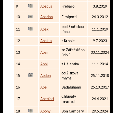
9
Abacus
Frebaro
3.8.2019
10
Abadon
Eimiporti
24.3.2012
pod Skořickou
11
Abak
11.1.2019
lípou
12
Abakus
z Krpole
9.7.2023
ze Zářečského
13
Abar
30.11.2024
údolí
14
Abbi
z Hájenska
11.1.2014
od Žižkova
15
Abdon
25.11.2018
mlýna
16
Abe
Badaluhami
25.10.2017
Chlupatý
17
Aberfort
24.4.2021
nesmysl
18
Abony
Bon Campary
29.5.2024