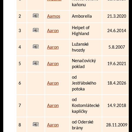
kaňonu
2
Aamos
Amborella
21.3.2020
Helpet of
3
Aaron
24.6.2014
Highland
Lužanské
4
Aaron
5.8.2007
hvozdy
Nenačovický
5
Aaron
19.6.2021
poklad
od
6
Aaron
Jestřábského
18.4.2026
potoka
od
7
Aaron
Kostomlátecké
14.9.2018
kapličky
od Oderské
8
Aaron
28.11.2009
brány