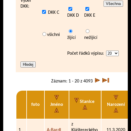
Výběr
DKK:
DKK C
DKK D
DKK E
všichni
žijící
nežijící
Počet řádků výpisu:
Záznam: 1 - 20 z 4093
Stanice
foto
Jméno
Narození
z
1
A-Bardl
Kláštereckého
11.3.2020