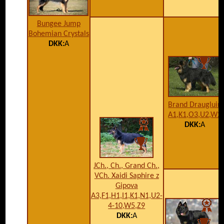
Bungee Jump
Bohemian Crystals
DKK:
A
Brand Draugluin
A1,K1,O3,U2,W2
DKK:
A
JCh., Ch., Grand Ch.,
VCh. Xaidi Saphire z
Gipova
A3,F1,H1,I1,K1,N1,U2-
4-10,W5,Z9
DKK:
A