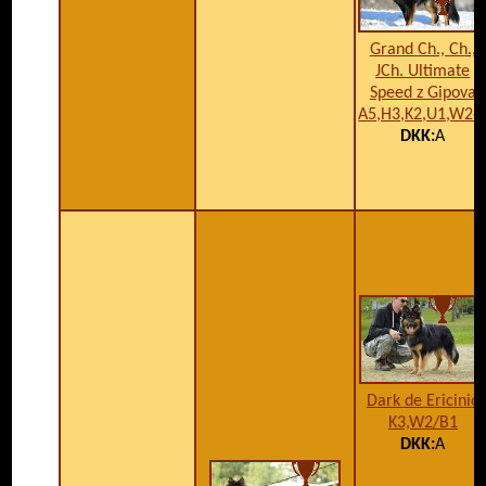
Grand Ch., Ch.,
JCh. Ultimate
Speed z Gipova
A5,H3,K2,U1,W2-
DKK:
A
Dark de Ericinio
K3,W2/B1
DKK:
A