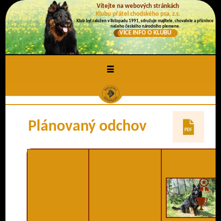
Vítejte na webových stránkách
Klubu přátel chodského psa, z.s.
Klub byl založen v listopadu 1991, sdružuje majitele, chovatele a příznivce
našeho českého národního plemene.
VÍCE INFO O KLUBU
≡
Plánovaný odchov