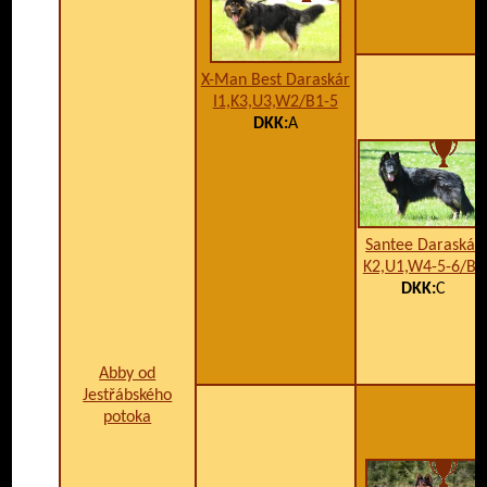
X-Man Best Daraskár
I1,K3,U3,W2/B1-5
DKK:
A
Santee Daraskár
K2,U1,W4-5-6/B1
DKK:
C
Abby od
Jestřábského
potoka