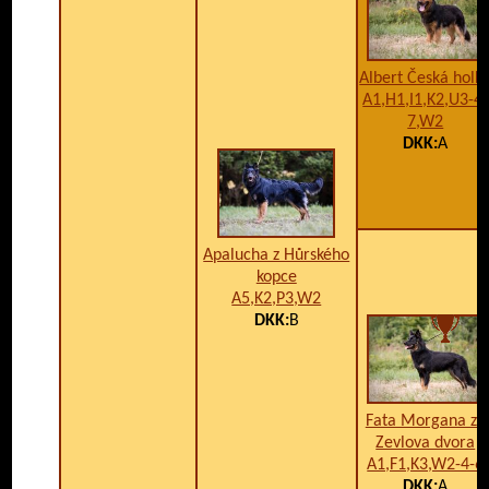
Albert Česká holk
A1,H1,I1,K2,U3-4-
7,W2
DKK:
A
Apalucha z Hůrského
kopce
A5,K2,P3,W2
DKK:
B
Fata Morgana ze
Zevlova dvora
A1,F1,K3,W2-4-6
DKK:
A