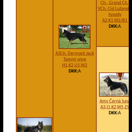
Ch., Grand Ch.,
VCh. Cid Lužanské
hvozdy
A2,K1,W2/B1
DKK:
A
A3Ch. Dermont Jack
Temný onyx
H1,K2,U1,W2
DKK:
A
Amy Černá luna
A3,I1,K2,W5,Z9
DKK:
A