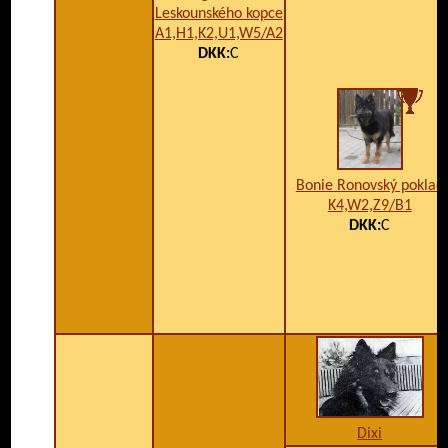
Leskounského kopce
A1,H1,K2,U1,W5/A2
DKK:
C
Bonie Ronovský poklad
K4,W2,Z9/B1
DKK:
C
Dixi