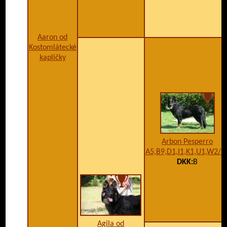
Aaron od
Kostomlátecké
kapličky
Arbon Pesperro
A5,B9,D1,I1,K1,U1,W2/B
DKK:
B
Agila od