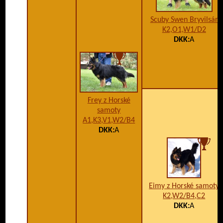
Scuby Swen Bryvilsár
K2,O1,W1/D2
DKK:
A
Frey z Horské
samoty
A1,K3,V1,W2/B4
DKK:
A
Eimy z Horské samoty
K2,W2/B4,C2
DKK:
A