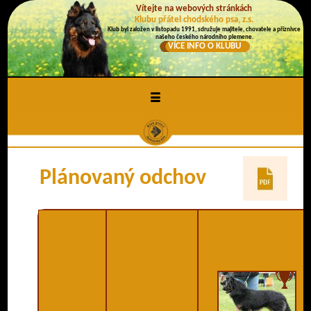
Vítejte na webových stránkách
Klubu přátel chodského psa, z.s.
Klub byl založen v listopadu 1991, sdružuje majitele, chovatele a příznivce
našeho českého národního plemene.
VÍCE INFO O KLUBU
≡
Plánovaný odchov