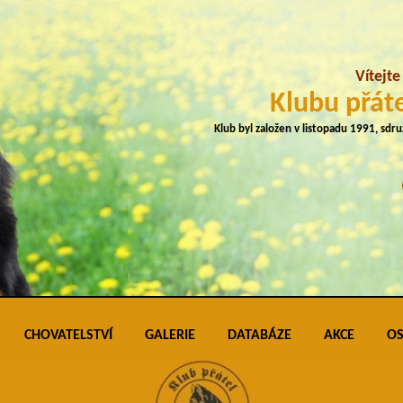
Vítejt
Klubu přáte
Klub byl založen v listopadu 1991, sdr
CHOVATELSTVÍ
GALERIE
DATABÁZE
AKCE
OS
plemene
Přehled vrhů
Podmínky pro vkládání do galerie úspěš
Klubo
J