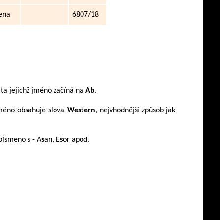
ena
6807/18
ta jejichž jméno začíná na
Ab
.
jméno obsahuje slova
Western
, nejvhodnější způsob jak
písmeno s - A
s
an, E
s
or apod.