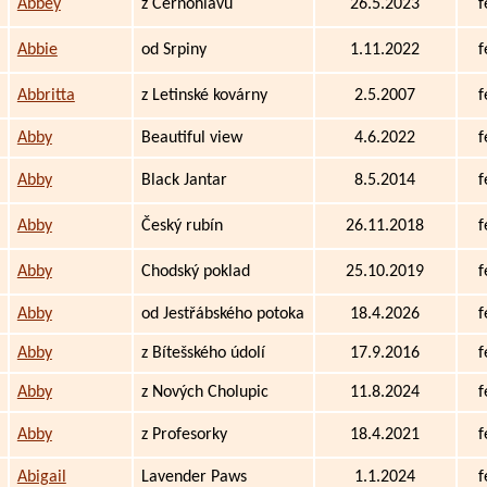
Abbey
z Černohlavu
26.5.2023
f
Abbie
od Srpiny
1.11.2022
f
Abbritta
z Letinské kovárny
2.5.2007
f
Abby
Beautiful view
4.6.2022
f
Abby
Black Jantar
8.5.2014
f
Abby
Český rubín
26.11.2018
f
Abby
Chodský poklad
25.10.2019
f
Abby
od Jestřábského potoka
18.4.2026
f
Abby
z Bítešského údolí
17.9.2016
f
Abby
z Nových Cholupic
11.8.2024
f
Abby
z Profesorky
18.4.2021
f
Abigail
Lavender Paws
1.1.2024
f