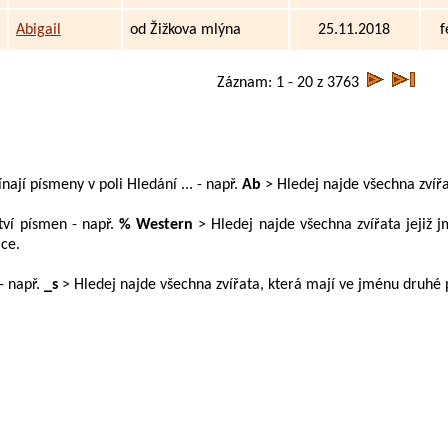
Abigail
od Žižkova mlýna
25.11.2018
f
Záznam: 1 - 20 z 3763
ají písmeny v poli Hledání ... - např.
Ab
> Hledej najde všechna zvířa
tví písmen - např.
% Western
> Hledej najde všechna zvířata jejiž 
ice.
- např.
_s
> Hledej najde všechna zvířata, která mají ve jménu druhé 