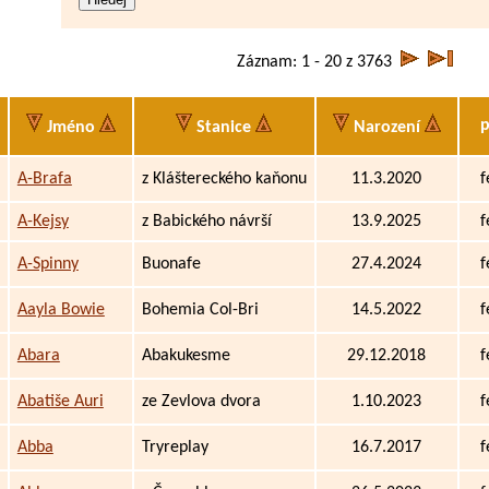
Záznam: 1 - 20 z 3763
p
Jméno
Stanice
Narození
A-Brafa
z Kláštereckého kaňonu
11.3.2020
f
A-Kejsy
z Babického návrší
13.9.2025
f
A-Spinny
Buonafe
27.4.2024
f
Aayla Bowie
Bohemia Col-Bri
14.5.2022
f
Abara
Abakukesme
29.12.2018
f
Abatiše Auri
ze Zevlova dvora
1.10.2023
f
Abba
Tryreplay
16.7.2017
f