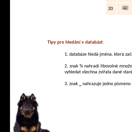
20
Tipy pro hledání v databázi:
1. databáze hledá jména, která začín
2. znak % nahradí libovolné množs
vyhledat všechna zvířata dané stan
3. znak
_
nahrazuje jedno písmeno 