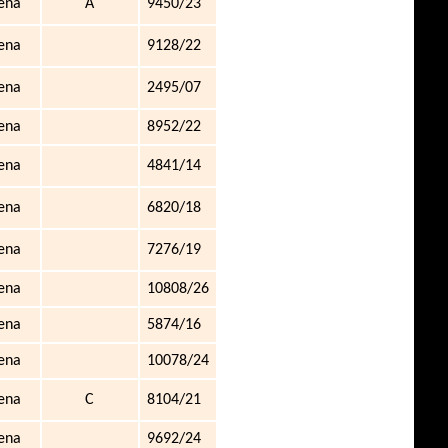
ena
A
9450/23
ena
9128/22
ena
2495/07
ena
8952/22
ena
4841/14
ena
6820/18
ena
7276/19
ena
10808/26
ena
5874/16
ena
10078/24
ena
C
8104/21
ena
9692/24