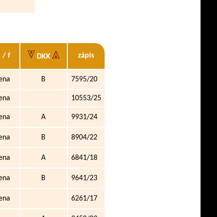
 / f
zápis
DKK
ena
B
7595/20
ena
10553/25
ena
A
9931/24
ena
B
8904/22
ena
A
6841/18
ena
B
9641/23
ena
6261/17