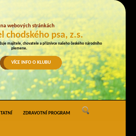
e na webových stránkách
l chodského psa, z.s.
užuje majitele, chovatele a příznivce našeho českého národního
plemene.
VÍCE INFO O KLUBU
TATNÍ
ZDRAVOTNÍ PROGRAM
ných
vé akce
ak uveřejňovat na webu