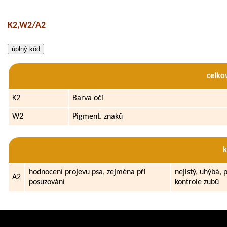
K2,W2/A2
celko
K2
Barva očí
W2
Pigment. znaků
hodnocení projevu psa, zejména při
nejistý, uhýbá,
A2
posuzování
kontrole zubů