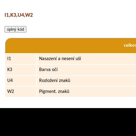
I1,K3,U4,W2
celko
I1
Nasazení a nesení uší
K3
Barva očí
U4
Rozložení znaků
W2
Pigment. znaků