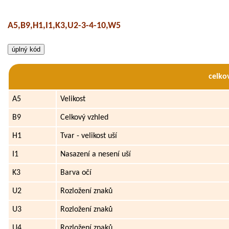
A5,B9,H1,I1,K3,U2-3-4-10,W5
celko
A5
Velikost
B9
Celkový vzhled
H1
Tvar - velikost uší
I1
Nasazení a nesení uší
K3
Barva očí
U2
Rozložení znaků
U3
Rozložení znaků
U4
Rozložení znaků