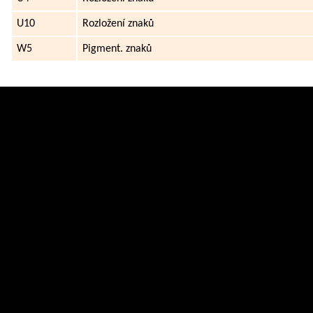
U10
Rozložení znaků
W5
Pigment. znaků