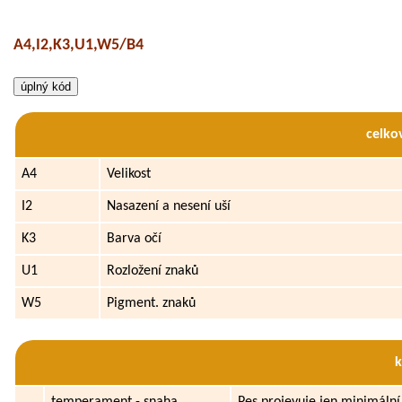
A4,I2,K3,U1,W5/B4
celko
A4
Velikost
I2
Nasazení a nesení uší
K3
Barva očí
U1
Rozložení znaků
W5
Pigment. znaků
temperament - snaha
Pes projevuje jen minimáln