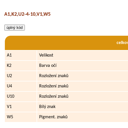
A1,K2,U2-4-10,V1,W5
celko
A1
Velikost
K2
Barva očí
U2
Rozložení znaků
U4
Rozložení znaků
U10
Rozložení znaků
V1
Bílý znak
W5
Pigment. znaků