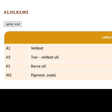
A1,H1,K3,W2
celko
A1
Velikost
H1
Tvar - velikost uší
K3
Barva očí
W2
Pigment. znaků